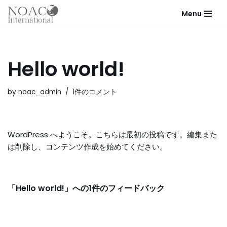
Menu
コ
ン
テ
Hello world!
ン
ツ
へ
by
noac_admin
1件のコメント
ス
キ
ッ
WordPress へようこそ。こちらは最初の投稿です。編集また
プ
は削除し、コンテンツ作成を始めてください。
「Hello world!」への1件のフィードバック