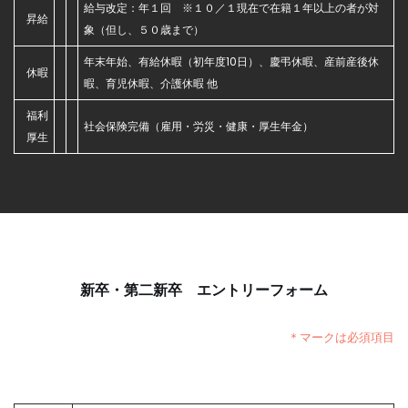
給与改定：年１回 ※１０／１現在で在籍１年以上の者が対
昇給
象（但し、５０歳まで）
年末年始、有給休暇（初年度10日）、慶弔休暇、産前産後休
休暇
暇、育児休暇、介護休暇 他
福利
社会保険完備（雇用・労災・健康・厚生年金）
厚生
新卒・第二新卒 エントリーフォーム
＊マークは必須項目