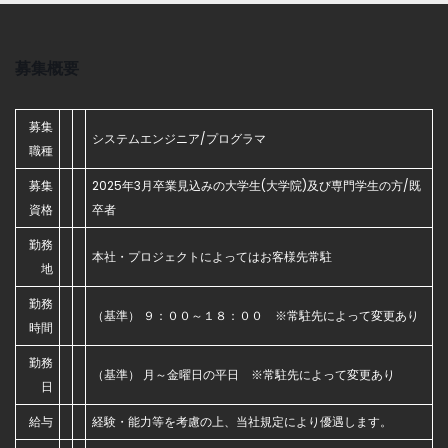
募集概要
募集
システムエンジニア/プログラマ
職種
募集
2025年3月卒業見込みの大学生(大学院)及び専門学生の方/既
資格
卒者
勤務
本社・プロジェクトによってはお客様先常駐
地
勤務
（基準） ９：００～１８：００ ※常駐先によって変更あり
時間
勤務
（基準） 月～金曜日の平日 ※常駐先によって変更あり
日
給与
経験・能力等を考慮の上、当社規定により優遇します。