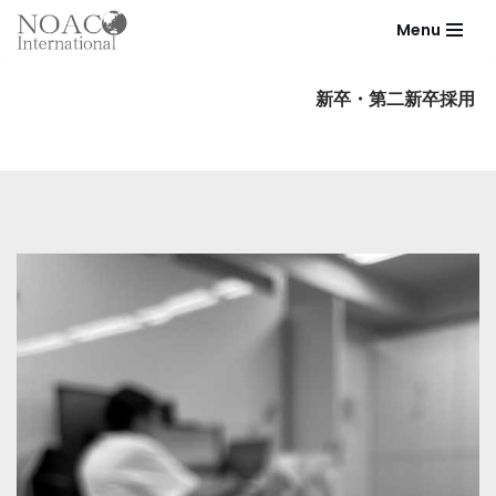
Menu
コ
ン
新卒・第二新卒採用
テ
ン
ツ
へ
ス
キ
ッ
プ