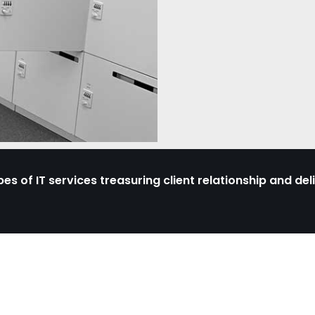
pes of
IT services
treasuring
client relationship
and deli