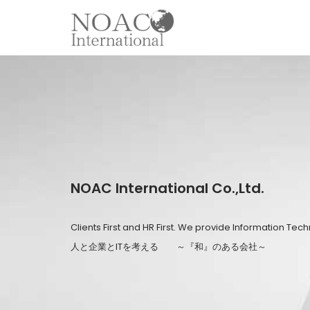
コ
ン
テ
ン
ツ
へ
ス
キ
NOAC International Co.,Ltd.
ッ
プ
Clients First and HR First. We provide Information Tec
人と企業とITを考える ～『和』のある会社～