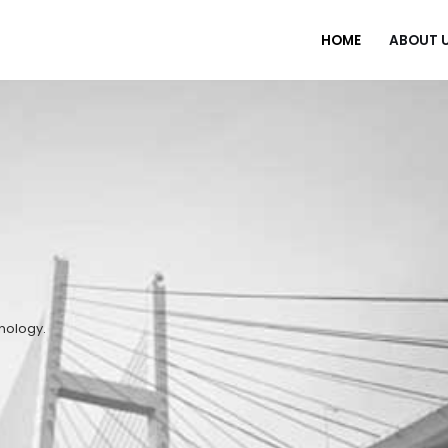
HOME
ABOUT 
hnology.